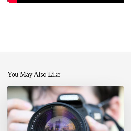
You May Also Like
Hvordan
redigere
man
en
video?