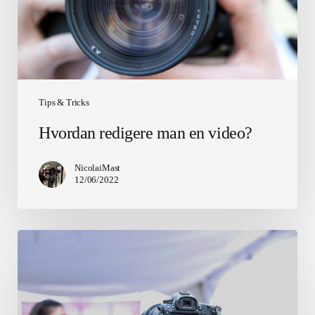
Tips & Tricks
Hvordan redigere man en video?
NicolaiMast
12/06/2022
Hvordan
laver
man
en
reklamefilm?