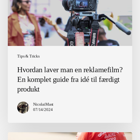
En
komplet
guide
fra
idé
til
færdigt
produkt
Tips & Tricks
Hvordan laver man en reklamefilm?
En komplet guide fra idé til færdigt
produkt
NicolaiMast
07/14/2024
Dansk