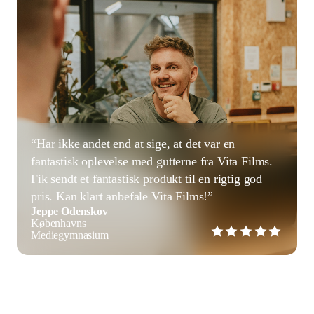
“Har ikke andet end at sige, at det var en
fantastisk oplevelse med gutterne fra Vita Films.
Fik sendt et fantastisk produkt til en rigtig god
pris. Kan klart anbefale Vita Films!”
Jeppe Odenskov
Københavns
Mediegymnasium