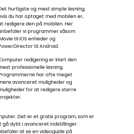
Det hurtigste og mest simple løsning,
hvis du har optaget med mobilen er,
at redigere den på mobilen. Her
anbefaler vi programmer såsom
iMovie til iOS enheder og
PowerDirector til Android.
Computer redigering er klart den
mest professionelle løsning.
Programmerne har ofte meget
mere avanceret muligheder og
muligheder for at redigere større
projekter.
mputer. Det er et gratis program, som er
gå dybt i avanceret indstillinger.
anbefaler at se en videoguide på