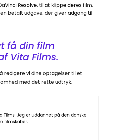
nci Resolve, til at klippe deres film.
e en betalt udgave, der giver adgang til
 få din film
f Vita Films.
 redigere vi dine optagelser til et
ksomhed med det rette udtryk.
ita Films. Jeg er uddannet på den danske
m filmskaber.