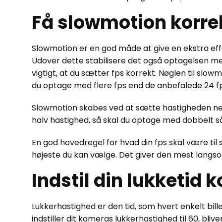
Få slowmotion korre
Slowmotion er en god måde at give en ekstra effek
Udover dette stabilisere det også optagelsen me
vigtigt, at du sætter fps korrekt. Nøglen til slowm
du optage med flere fps end de anbefalede 24 fp
Slowmotion skabes ved at sætte hastigheden ned 
halv hastighed, så skal du optage med dobbelt s
En god hovedregel for hvad din fps skal være til s
højeste du kan vælge. Det giver den mest langs
Indstil din lukketid k
Lukkerhastighed er den tid, som hvert enkelt bille
indstiller dit kameras lukkerhastighed til 60, blive