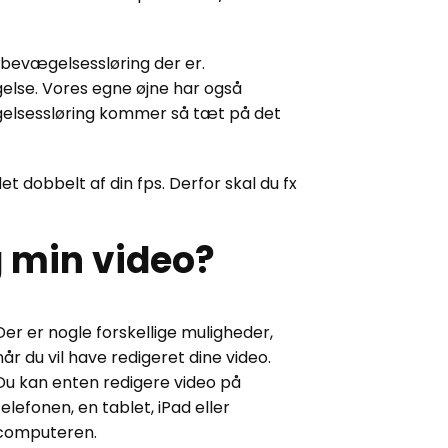
evægelsessløring der er.
gelse. Vores egne øjne har også
gelsessløring kommer så tæt på det
et dobbelt af din fps. Derfor skal du fx
g min video?
Der er nogle forskellige muligheder,
når du vil have redigeret dine video.
Du kan enten redigere video på
telefonen, en tablet, iPad eller
computeren.