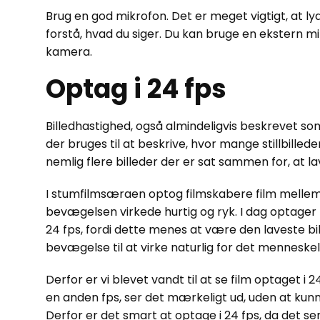
Brug en god mikrofon. Det er meget vigtigt, at lyd
forstå, hvad du siger. Du kan bruge en ekstern mi
kamera.
Optag i 24 fps
Billedhastighed, også almindeligvis beskrevet so
der bruges til at beskrive, hvor mange stillbillede
nemlig flere billeder der er sat sammen for, at l
I stumfilmsæraen optog filmskabere film mellem 16
bevægelsen virkede hurtig og ryk. I dag optage
24 fps, fordi dette menes at være den laveste bi
bevægelse til at virke naturlig for det menneskeli
Derfor er vi blevet vandt til at se film optaget i 2
en anden fps, ser det mærkeligt ud, uden at kunn
Derfor er det smart at optage i 24 fps, da det ser