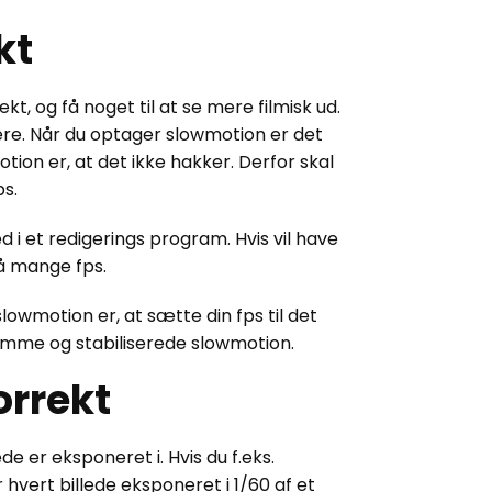
kt
t, og få noget til at se mere filmisk ud.
re. Når du optager slowmotion er det
otion er, at det ikke hakker. Derfor skal
s.
i et redigerings program. Hvis vil have
å mange fps.
lowmotion er, at sætte din fps til det
omme og stabiliserede slowmotion.
orrekt
de er eksponeret i. Hvis du f.eks.
r hvert billede eksponeret i 1/60 af et