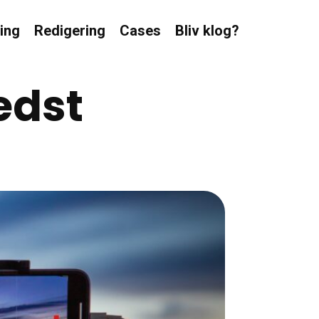
ing
Redigering
Cases
Bliv klog?
edst