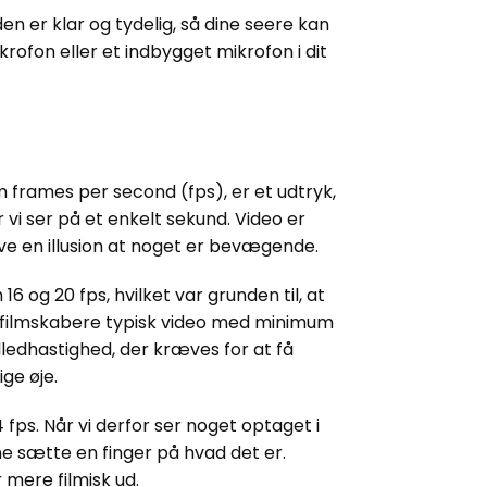
en er klar og tydelig, så dine seere kan
krofon eller et indbygget mikrofon i dit
m frames per second (fps), er et udtryk,
r vi ser på et enkelt sekund. Video er
ave en illusion at noget er bevægende.
 og 20 fps, hvilket var grunden til, at
r filmskabere typisk video med minimum
lledhastighed, der kræves for at få
ge øje.
4 fps. Når vi derfor ser noget optaget i
e sætte en finger på hvad det er.
 mere filmisk ud.