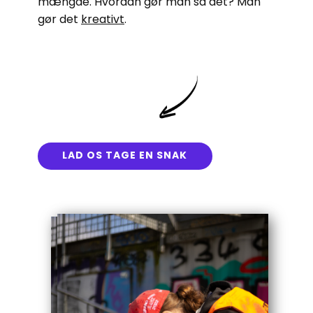
mængde. Hvordan gør man så det? Man
gør det
kreativt
.
LAD OS TAGE EN SNAK